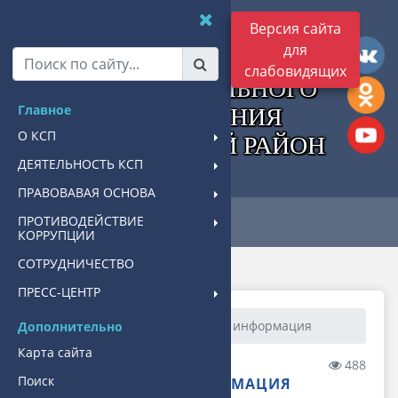
КОНТРОЛЬНО-
Версия сайта
для
СЧЕТНАЯ ПАЛАТА
слабовидящих
МУНИЦИПАЛЬНОГО
Главное
ОБРАЗОВАНИЯ
О КСП
ПАВЛОВСКИЙ РАЙОН
ДЕЯТЕЛЬНОСТЬ КСП
ПРАВОВАВАЯ ОСНОВА
ПРОТИВОДЕЙСТВИЕ
КОРРУПЦИИ
СОТРУДНИЧЕСТВО
ПРЕСС-ЦЕНТР
Главная
О КСП
Общая информация
Дополнительно
Карта сайта
24.12.2021 15:24
488
Поиск
ОБЩАЯ ИНФОРМАЦИЯ