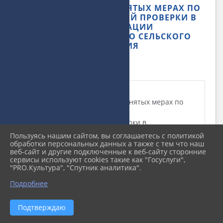
ИНФОРМАЦИЯ О ПРИНЯТЫХ МЕРАХ ПО
РЕЗУЛЬТАТАМ ВНЕШНЕЙ ПРОВЕРКИ В
АДМИНИСТРАЦИИ
СТАРОЛЕУШКОВСКОГО СЕЛЬСКОГО
ПОСЕЛЕНИЯ
ФАЙЛЫ
Информация о принятых мерах по
результатам внешней проверки в
администрации Старолеушковского сельского
Пользуясь нашим сайтом, вы соглашаетесь с политикой
поселения (18.14 KiB) (18.1 KiB)
обработки персональных данных а также с тем что наш
веб-сайт и другие подключенные к веб-сайту сторонние
сервисы используют cookies такие как "Госуслуги",
"PRO.Культура", "Спутник аналитика".
Подробнее
Подтверждаю