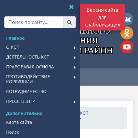
КОНТРОЛЬНО-
Версия сайта
для
СЧЕТНАЯ ПАЛАТА
слабовидящих
МУНИЦИПАЛЬНОГО
Главное
ОБРАЗОВАНИЯ
О КСП
ПАВЛОВСКИЙ РАЙОН
ДЕЯТЕЛЬНОСТЬ КСП
ПРАВОВАВАЯ ОСНОВА
ПРОТИВОДЕЙСТВИЕ
КОРРУПЦИИ
СОТРУДНИЧЕСТВО
ПРЕСС-ЦЕНТР
Главная
ДЕЯТЕЛЬНОСТЬ КСП
Дополнительно
Контрольные мероприятия
Карта сайта
Информация о принятых ...
Поиск
24.12.2021 16:05